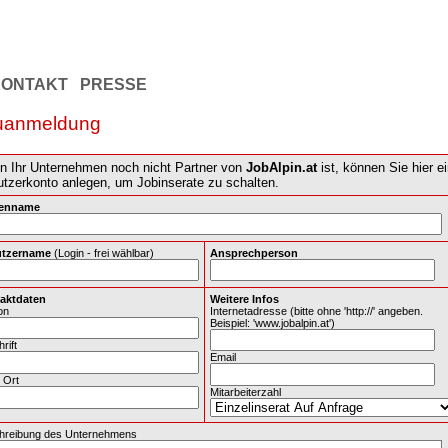
KONTAKT
PRESSE
uanmeldung
 Ihr Unternehmen noch nicht Partner von
JobAlpin.at
ist, können Sie hier ei
tzerkonto anlegen, um Jobinserate zu schalten.
enname
tzername
(Login - frei wählbar)
Ansprechperson
aktdaten
Weitere Infos
on
Internetadresse (bitte ohne 'http://' angeben.
Beispiel: 'www.jobalpin.at')
rift
Email
 Ort
Mitarbeiterzahl
hreibung des Unternehmens