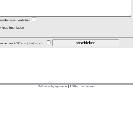
nalberater- verleiher
enlogo hochladen
timme den
AGB von jobalpin.at
zu
Software by epiframe
|
AGBn
|
Impressum