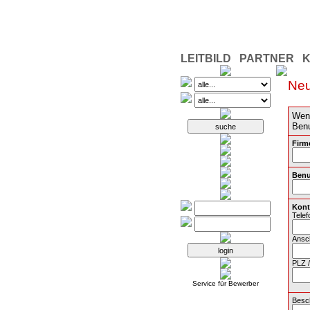
LEITBILD
PARTNER
Ne
Wenn
Benu
Firm
Benu
Kont
Telef
Ansch
PLZ /
Service für Bewerber
Besc