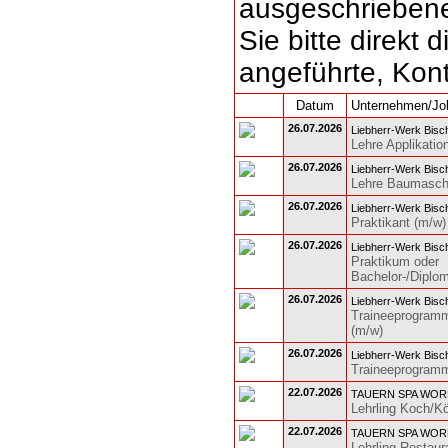
ausgeschriebene
Sie bitte direkt d
angeführte, Kon
Datum
Unternehmen/Jo
26.07.2026
Liebherr-Werk Bis
Lehre Applikatio
26.07.2026
Liebherr-Werk Bis
Lehre Baumaschi
26.07.2026
Liebherr-Werk Bis
Praktikant (m/w)
26.07.2026
Liebherr-Werk Bis
Praktikum oder
Bachelor-/Diplom
26.07.2026
Liebherr-Werk Bis
Traineeprogramm
(m/w)
26.07.2026
Liebherr-Werk Bis
Traineeprogramm 
22.07.2026
TAUERN SPA WORL
Lehrling Koch/Kö
22.07.2026
TAUERN SPA WORL
Lehrling Restaur